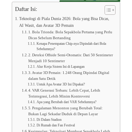
Daftar Isi:
Teknologi di Piala Dunia 2026: Bola yang Bisa Dicas,
AI Wasit, dan Avatar 3D Pemain
1. Bola Trionda: Bola Sepakbola Pertama yang Perlu
Dicas Sebelum Bertanding
Kenapa Penempatan Chip-nya Dipindah dari Bola
Sebelumnya?
2. Deteksi Offside Semi-Otomatis: Dari 50 Sentimeter
Menjadi 10 Sentimeter
Alur Kerja Sistem Ini di Lapangan
3. Avatar 3D Pemain: 1.248 Orang Dipindai Digital
dalam Satu Detik
Untuk Apa Avatar 3D Ini Dipakai?
4. VAR Generasi Terbaru: Lebih Cepat, Lebih
Terintegrasi, Lebih Minim Kontroversi
Apa yang Berubah dari VAR Sebelumnya?
5. Pengalaman Menonton yang Berubah Total:
Bukan Lagi Sekadar Duduk di Depan Layar
Di Dalam Stadion
Di Rumah dan Fan Festival
Kesimpulan: Teknologi Membuat Sepakbola Lebih