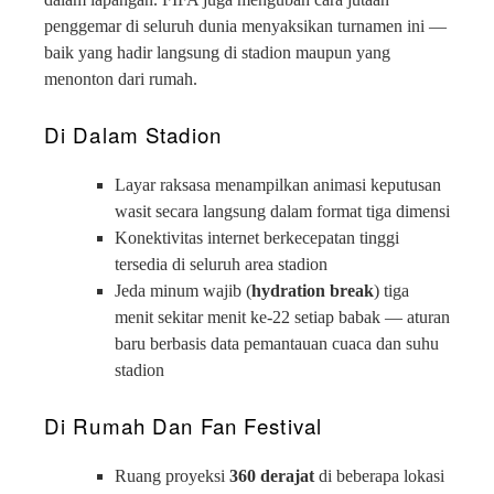
penggemar di seluruh dunia menyaksikan turnamen ini —
baik yang hadir langsung di stadion maupun yang
menonton dari rumah.
Di Dalam Stadion
Layar raksasa menampilkan animasi keputusan
wasit secara langsung dalam format tiga dimensi
Konektivitas internet berkecepatan tinggi
tersedia di seluruh area stadion
Jeda minum wajib (
hydration break
) tiga
menit sekitar menit ke-22 setiap babak — aturan
baru berbasis data pemantauan cuaca dan suhu
stadion
Di Rumah Dan Fan Festival
Ruang proyeksi
360 derajat
di beberapa lokasi