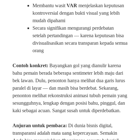
Membantu wasit
VAR
menjelaskan keputusan
kontroversial dengan bukti visual yang lebih
mudah dipahami
Secara signifikan mengurangi perdebatan
setelah pertandingan — karena keputusan bisa
divisualisasikan secara transparan kepada semua
orang
Contoh konkret:
Bayangkan gol yang dianulir karena
bahu pemain berada beberapa sentimeter lebih maju dari
bek lawan. Dulu, penonton hanya melihat dua garis lurus
paralel di layar — dan masih bisa berdebat. Sekarang,
penonton melihat rekonstruksi animasi tubuh pemain yang
sesungguhnya, lengkap dengan posisi bahu, pinggul, dan
kaki sebagai acuan. Sangat susah untuk diperdebatkan.
Anjuran untuk pembaca:
Di dunia bisnis digital,
transparansi adalah mata uang kepercayaan. Semakin