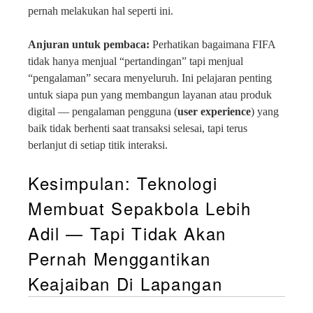
pernah melakukan hal seperti ini.
Anjuran untuk pembaca:
Perhatikan bagaimana FIFA
tidak hanya menjual “pertandingan” tapi menjual
“pengalaman” secara menyeluruh. Ini pelajaran penting
untuk siapa pun yang membangun layanan atau produk
digital — pengalaman pengguna (
user experience
) yang
baik tidak berhenti saat transaksi selesai, tapi terus
berlanjut di setiap titik interaksi.
Kesimpulan: Teknologi
Membuat Sepakbola Lebih
Adil — Tapi Tidak Akan
Pernah Menggantikan
Keajaiban Di Lapangan