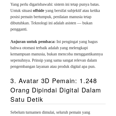
Yang perlu digarisbawahi: sistem ini tetap punya batas.
Untuk situasi
offside
yang bersifat subjektif atau ketika
posisi pemain bertumpuk, penilaian manusia tetap
dibutuhkan. Teknologi ini adalah asisten — bukan
pengganti.
Anjuran untuk pembaca:
Ini pengingat yang bagus
bahwa otomasi terbaik adalah yang melengkapi
kemampuan manusia, bukan mencoba menggantikannya
sepenuhnya. Prinsip yang sama sangat relevan dalam
pengembangan layanan atau produk digital apa pun.
3. Avatar 3D Pemain: 1.248
Orang Dipindai Digital Dalam
Satu Detik
Sebelum turnamen dimulai, seluruh pemain yang