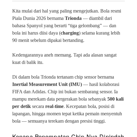
Kita mulai dari hal yang paling mengejutkan. Bola resmi
Piala Dunia 2026 bernama
Trionda
— diambil dari
bahasa Spanyol yang berarti “tiga gelombang” — dan
bola ini harus diisi daya (
charging
) selama kurang lebih
90 menit sebelum dipakai bertanding.
Kedengarannya aneh memang. Tapi ada alasan sangat
kuat di balik itu.
Di dalam bola Trionda tertanam chip sensor bernama
Inertial Measurement Unit (IMU)
— hasil kolaborasi
FIFA dan Adidas. Chip ini bukan sembarang sensor. Ia
mampu merekam data pergerakan bola sebanyak
500 kali
per detik
secara
real-time
. Kecepatan bola, posisi di
lapangan, hingga momen tepat ketika pemain menyentuh
bola — semuanya terekam dengan presisi tinggi.
Kenapa Penempatan Chip-Nya Dipindah