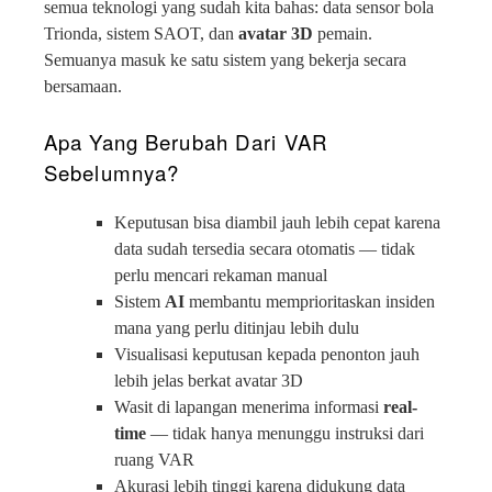
semua teknologi yang sudah kita bahas: data sensor bola
Trionda, sistem SAOT, dan
avatar 3D
pemain.
Semuanya masuk ke satu sistem yang bekerja secara
bersamaan.
Apa Yang Berubah Dari VAR
Sebelumnya?
Keputusan bisa diambil jauh lebih cepat karena
data sudah tersedia secara otomatis — tidak
perlu mencari rekaman manual
Sistem
AI
membantu memprioritaskan insiden
mana yang perlu ditinjau lebih dulu
Visualisasi keputusan kepada penonton jauh
lebih jelas berkat avatar 3D
Wasit di lapangan menerima informasi
real-
time
— tidak hanya menunggu instruksi dari
ruang VAR
Akurasi lebih tinggi karena didukung data