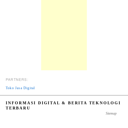
PARTNERS:
Toko Jasa Digital
INFORMASI DIGITAL & BERITA TEKNOLOGI
TERBARU
Sitemap