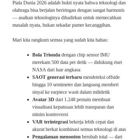
Piala Dunia 2026 adalah bukti nyata bahwa teknologi dan
olahraga bisa berjalan beriringan dengan sangat harmonis
— asalkan teknologinya dihadirkan untuk memecahkan
masalah nyata, bukan sekadar pamer kecanggihan.
Mari kita rangkum semua yang sudah kita bahas:
Bola Trionda
dengan chip sensor IMU
merekam 500 data per detik — didukung riset
NASA dari luar angkasa
SAOT generasi terbaru
mendeteksi offside
hingga 10 sentimeter dan langsung memberi
sinyal ke earpiece wasit dalam milidetik
Avatar 3D
dari 1.248 pemain membuat
visualisasi keputusan lebih transparan dan
minim kontroversi
VAR terintegrasi
bekerja lebih cepat dan
akurat berkat kombinasi semua teknologi di atas
Pengalaman menonton
berubah total — dari