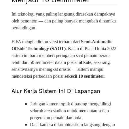
Ini teknologi yang paling langsung dirasakan dampaknya
oleh penonton — dan paling banyak mengubah dinamika
pertandingan.
FIFA menghadirkan versi terbaru dari
Semi-Automatic
Offside Technology (SAOT)
. Kalau di Piala Dunia 2022
sistem ini baru memberi peringatan saat pemain berada
lebih dari 50 sentimeter dalam posisi
offside
, sekarang
sensitivitasnya meningkat drastis — sistem mampu
mendeteksi perbedaan posisi
sekecil 10 sentimeter
.
Alur Kerja Sistem Ini Di Lapangan
Jaringan kamera optik dipasang mengelilingi
seluruh area stadion untuk memantau setiap
pergerakan pemain dan bola
Data kamera dikombinasikan langsung dengan