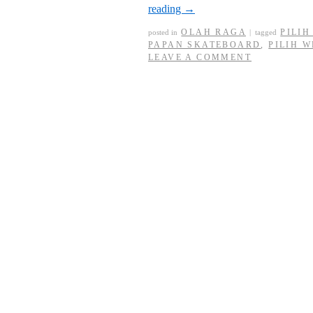
reading
→
OLAH RAGA
PILI
posted in
|
tagged
PAPAN SKATEBOARD
,
PILIH 
LEAVE A COMMENT