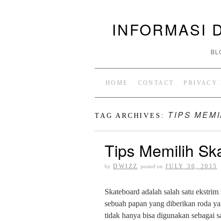
INFORMASI 
BL
HOME
CONTACT
PRIVACY
TIPS MEM
TAG ARCHIVES:
Tips Memilih Sk
DWIZZ
JULY 30, 2015
by
posted on
Skateboard adalah salah satu ekstrim
sebuah papan yang diberikan roda yan
tidak hanya bisa digunakan sebagai s