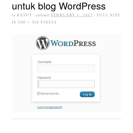
untuk blog WordPress
KETUT
FEBRUARY 1, 2017
FULL SIZE
by
|
published
|
IS
500 × 354
PIXELS