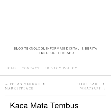
BLOG TEKNOLOGI, INFORMASI DIGITAL, & BERITA
TEKNOLOGI TERBARU
HOME
CONTACT
PRIVACY POLICY
←
PERAN VENDOR DI
FITUR BARU DI
MARKETPLACE
WHATSAPP
→
Kaca Mata Tembus